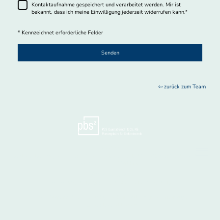
Kontaktaufnahme gespeichert und verarbeitet werden. Mir ist
bekannt, dass ich meine Einwilligung jederzeit widerrufen kann.
*
* Kennzeichnet erforderliche Felder
Senden
⇦ zurück zum Team
Anschrift
In den zehn Morgen 2 - 55559 Bretzenheim - Tel. 0671 887656-00 Fax 0671
887656-19 E-Mail
hier
Öffnungszeiten
Mo-Do 08:00 Uhr bis 17:00 Uhr - Fr bis 15:00 Uhr
2026 © Planungsbüro für Elektrotechnik. Alle Rechte vorbehalten |
Datenschutzerklärung