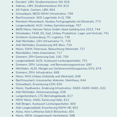
Dierdorf, LBM, Straßenmeisterei SM, 816
Adenau, LBM, Straßenmeisterei SM, 815
Alf-Fabrik, Cochem, LBM, 804
Schwalbach, BEOS NSHV-Infrastruktur, 799
Bad Kreuznach, SKD-Lagerhalle A+Q, 786
Ramstein Miesenbach, Neubau Fertigungshalle mit Bürotrakt, 773
Langenselbold, ALDI, Umbau Sprinkleranlage, 767
(669) Mainz, Mainzer Netze GmbH, black building test 2023, 744
Wiesbaden, F448_EG_Süd_Umbau Produktion, Lager und Vertrieb, 741
Ginsheim-Gustavsburg, ITL Logistics, 738
Aldi Mörfelden, USV-Infrastruktur TL, 735
Aldi Mörfelden, Erweiterung WE-Büro, 734
Mainz, SWM, Petersaue, Beleuchtung Werkstatt, 727
Rheinböllen, Hahn Automation, 717
Simmern, DFH Sanierung Geb. 100, 709
Langenselbold, ALDI, Austausch Leistungsschalter, 701
Simmern, DFH, Leistungs- und Bemusterungszentrum, 690
Mörfelden, ALDI, Mängel aus Gefahrenverhütungsschau GVS, 674
Simmern, DFH, Infrastruktur, 668
Mainz, MVG Umbau Umkleide und Werkstatt, 648
Bad Kreuznach, kreuznacher diakonie, Markthaus, 644
Schwalbach, Erweiterung CSM, 635
Mainz, Stadtwerke, Änderung Infrastruktur, OA83-OA90-OA81, 632
Aldi Mörfelden, Netzersatzanlage, 628
Langenlonsheim, LTG Betriebsgebäude, 617
MSW Mainz, OA81 Sanierung Halle, 612
Aldi Bingen, Austausch Leistungsschalter, 604
Aldi Langenselbold, Erweiterung NSHV-NE, 603
Alzey, Aero Lufthansa Geb.6 Blitzschutz, 601
Mainz, MSW, Umspannwerk Hechtsheim, 588