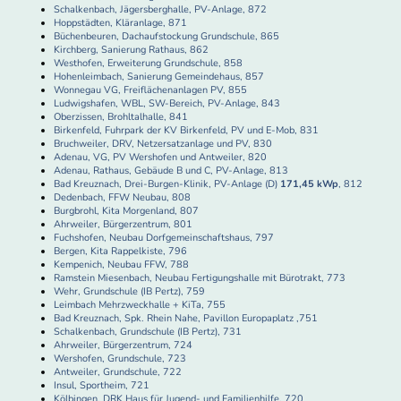
Schalkenbach, Jägersberghalle, PV-Anlage, 872
Hoppstädten, Kläranlage, 871
Büchenbeuren, Dachaufstockung Grundschule, 865
Kirchberg, Sanierung Rathaus, 862
Westhofen, Erweiterung Grundschule, 858
Hohenleimbach, Sanierung Gemeindehaus, 857
Wonnegau VG, Freiflächenanlagen PV, 855
Ludwigshafen, WBL, SW-Bereich, PV-Anlage, 843
Oberzissen, Brohltalhalle, 841
Birkenfeld, Fuhrpark der KV Birkenfeld, PV und E-Mob, 831
Bruchweiler, DRV, Netzersatzanlage und PV, 830
Adenau, VG, PV Wershofen und Antweiler, 820
Adenau, Rathaus, Gebäude B und C, PV-Anlage, 813
Bad Kreuznach, Drei-Burgen-Klinik, PV-Anlage (D)
171,45 kWp
, 812
Dedenbach, FFW Neubau, 808
Burgbrohl, Kita Morgenland, 807
Ahrweiler, Bürgerzentrum, 801
Fuchshofen, Neubau Dorfgemeinschaftshaus, 797
Bergen, Kita Rappelkiste, 796
Kempenich, Neubau FFW, 788
Ramstein Miesenbach, Neubau Fertigungshalle mit Bürotrakt, 773
Wehr, Grundschule (IB Pertz), 759
Leimbach Mehrzweckhalle + KiTa, 755
Bad Kreuznach, Spk. Rhein Nahe, Pavillon Europaplatz ,751
Schalkenbach, Grundschule (IB Pertz), 731
Ahrweiler, Bürgerzentrum, 724
Wershofen, Grundschule, 723
Antweiler, Grundschule, 722
Insul, Sportheim, 721
Kölbingen, DRK Haus für Jugend- und Familienhilfe, 720