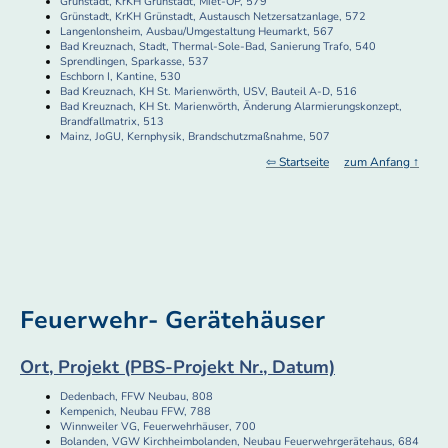
Grünstadt, KrKH Grünstadt, Miet-OP, 579
Grünstadt, KrKH Grünstadt, Austausch Netzersatzanlage, 572
Langenlonsheim, Ausbau/Umgestaltung Heumarkt, 567
Bad Kreuznach, Stadt, Thermal-Sole-Bad, Sanierung Trafo, 540
Sprendlingen, Sparkasse, 537
Eschborn I, Kantine, 530
Bad Kreuznach, KH St. Marienwörth, USV, Bauteil A-D, 516
Bad Kreuznach, KH St. Marienwörth, Änderung Alarmierungskonzept,
Brandfallmatrix, 513
Mainz, JoGU, Kernphysik, Brandschutzmaßnahme, 507
⇦ Startseite
zum Anfang ↑
Feuerwehr- Gerätehäuser
Ort, Projekt (PBS-Projekt Nr., Datum)
Dedenbach, FFW Neubau, 808
Kempenich, Neubau FFW, 788
Winnweiler VG, Feuerwehrhäuser, 700
Bolanden, VGW Kirchheimbolanden, Neubau Feuerwehrgerätehaus, 684