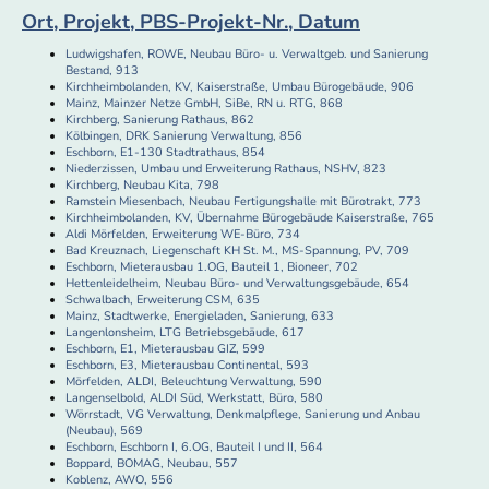
Ort, Projekt, PBS-Projekt-Nr., Datum
Ludwigshafen, ROWE, Neubau Büro- u. Verwaltgeb. und Sanierung
Bestand, 913
Kirchheimbolanden, KV, Kaiserstraße, Umbau Bürogebäude, 906
Mainz, Mainzer Netze GmbH, SiBe, RN u. RTG, 868
Kirchberg, Sanierung Rathaus, 862
Kölbingen, DRK Sanierung Verwaltung, 856
Eschborn, E1-130 Stadtrathaus, 854
Niederzissen, Umbau und Erweiterung Rathaus, NSHV, 823
Kirchberg, Neubau Kita, 798
Ramstein Miesenbach, Neubau Fertigungshalle mit Bürotrakt, 773
Kirchheimbolanden, KV, Übernahme Bürogebäude Kaiserstraße, 765
Aldi Mörfelden, Erweiterung WE-Büro, 734
Bad Kreuznach, Liegenschaft KH St. M., MS-Spannung, PV, 709
Eschborn, Mieterausbau 1.OG, Bauteil 1, Bioneer, 702
Hettenleidelheim, Neubau Büro- und Verwaltungsgebäude, 654
Schwalbach, Erweiterung CSM, 635
Mainz, Stadtwerke, Energieladen, Sanierung, 633
Langenlonsheim, LTG Betriebsgebäude, 617
Eschborn, E1, Mieterausbau GIZ, 599
Eschborn, E3, Mieterausbau Continental, 593
Mörfelden, ALDI, Beleuchtung Verwaltung, 590
Langenselbold, ALDI Süd, Werkstatt, Büro, 580
Wörrstadt, VG Verwaltung, Denkmalpflege, Sanierung und Anbau
(Neubau), 569
Eschborn, Eschborn I, 6.OG, Bauteil I und II, 564
Boppard, BOMAG, Neubau, 557
Koblenz, AWO, 556