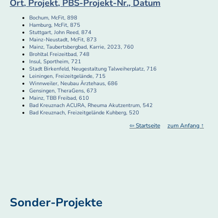
Ort, Projekt, PBS-Projekt-Nr., Datum
Bochum, McFit, 898
Hamburg, McFit, 875
Stuttgart, John Reed, 874
Mainz-Neustadt, McFit, 873
Mainz, Taubertsbergbad, Karrie, 2023, 760
Brohltal Freizeitbad, 748
Insul, Sportheim, 721
Stadt Birkenfeld, Neugestaltung Talweiherplatz, 716
Leiningen, Freizeitgelände, 715
Winnweiler, Neubau Ärztehaus, 686
Gensingen, TheraGens, 673
Mainz, TBB Freibad, 610
Bad Kreuznach ACURA, Rheuma Akutzentrum, 542
Bad Kreuznach, Freizeitgelände Kuhberg, 520
⇦ Startseite
zum Anfang ↑
Sonder-Projekte