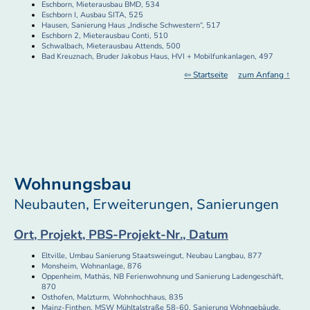
Eschborn, Mieterausbau BMD, 534
Eschborn I, Ausbau SITA, 525
Hausen, Sanierung Haus „Indische Schwestern“, 517
Eschborn 2, Mieterausbau Conti, 510
Schwalbach, Mieterausbau Attends, 500
Bad Kreuznach, Bruder Jakobus Haus, HVI + Mobilfunkanlagen, 497
⇦ Startseite
zum Anfang ↑
Wohnungsbau
Neubauten, Erweiterungen, Sanierungen
Ort, Projekt, PBS-Projekt-Nr., Datum
Eltville, Umbau Sanierung Staatsweingut, Neubau Langbau, 877
Monsheim, Wohnanlage, 876
Oppenheim, Mathäs, NB Ferienwohnung und Sanierung Ladengeschäft,
870
Osthofen, Malzturm, Wohnhochhaus, 835
Mainz-Finthen, MSW Mühltalstraße 58-60, Sanierung Wohngebäude,