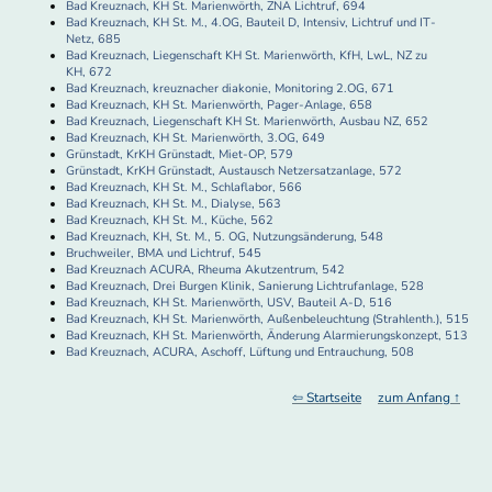
Bad Kreuznach, KH St. Marienwörth, ZNA Lichtruf, 694
Bad Kreuznach, KH St. M., 4.OG, Bauteil D, Intensiv, Lichtruf und IT-
Netz, 685
Bad Kreuznach, Liegenschaft KH St. Marienwörth, KfH, LwL, NZ zu
KH, 672
Bad Kreuznach, kreuznacher diakonie, Monitoring 2.OG, 671
Bad Kreuznach, KH St. Marienwörth, Pager-Anlage, 658
Bad Kreuznach, Liegenschaft KH St. Marienwörth, Ausbau NZ, 652
Bad Kreuznach, KH St. Marienwörth, 3.OG, 649
Grünstadt, KrKH Grünstadt, Miet-OP, 579
Grünstadt, KrKH Grünstadt, Austausch Netzersatzanlage, 572
Bad Kreuznach, KH St. M., Schlaflabor, 566
Bad Kreuznach, KH St. M., Dialyse, 563
Bad Kreuznach, KH St. M., Küche, 562
Bad Kreuznach, KH, St. M., 5. OG, Nutzungsänderung, 548
Bruchweiler, BMA und Lichtruf, 545
Bad Kreuznach ACURA, Rheuma Akutzentrum, 542
Bad Kreuznach, Drei Burgen Klinik, Sanierung Lichtrufanlage, 528
Bad Kreuznach, KH St. Marienwörth, USV, Bauteil A-D, 516
Bad Kreuznach, KH St. Marienwörth, Außenbeleuchtung (Strahlenth.), 515
Bad Kreuznach, KH St. Marienwörth, Änderung Alarmierungskonzept, 513
Bad Kreuznach, ACURA, Aschoff, Lüftung und Entrauchung, 508
⇦ Startseite
zum Anfang ↑