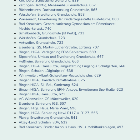
Kirchberg, Schulraumerweiterung, 899
Zeltingen-Rachtig, Mensaanbau Grundschule, 867
Büchenbeuren, Dachaufstockung Grundschule, 865
Westhofen, Erweiterung Grundschule, 858
Wassenach, Erweiterung der Kindertagesstätte Pusteblume, 800
Bad Kreuznach, Generalsanierung Gymnasium am Römerkastell,
Machbarkeitsst., 740
Schalkenbach, Grundschule (IB Pertz), 731
Wershofen, Grundschule, 723
Antweiler, Grundschule, 722
Eisenberg, IGS, Martin-Luther-Straße, Lüftung, 707
Bingen, HIGA, Verlagerung EDV-Serverraum, 689
Sippersfeld, Umbau und Erweiterung Grundschule, 667
Heßheim, Sanierung Grundschule, 666
Bingen, HIGA, Haus Jutta, Umgestaltung Eingang + Schulgarten, 660
Bingen, Schulen, „Digitalpakt“, 638
Winnweiler, Albert-Schweitzer-Realschule plus, 629
Bingen HIGA, Brandschutzmaßnahme, 625
Bingen HIGA, Si- Bel., Sanierung, 624
Bingen HIGA, Sanierung ERN- Anlage, Erweiterung Sporthalle, 623
Bingen HIGA, Haus Jutta, 621
VG Winnweiler, GS Münchweiler, 620
Eisenberg, Sanierung IGS, 607
Bingen, Higa, Haus. Maria Ward, 596
Bingen, HIGA, Sanierung Nawi R117 u. R127, 565
Planig, Erweiterung Grundschule, 541
Alzey-Land, Schulen, EDV, 532
Bad Kreuznach, Bruder Jakobus Haus, HVI + Mobilfunkanlagen, 497