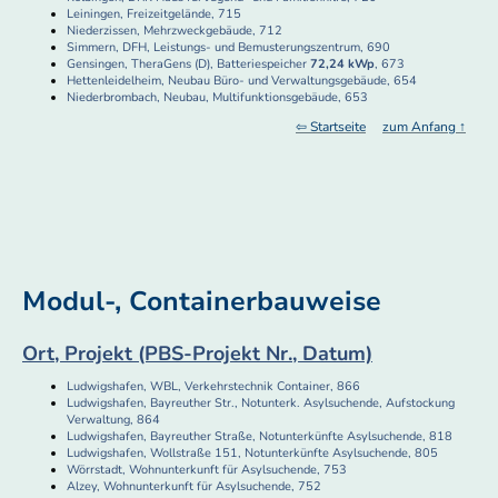
Leiningen, Freizeitgelände, 715
Niederzissen, Mehrzweckgebäude, 712
Simmern, DFH, Leistungs- und Bemusterungszentrum, 690
Gensingen, TheraGens (D), Batteriespeicher
72,24 kWp
, 673
Hettenleidelheim, Neubau Büro- und Verwaltungsgebäude, 654
Niederbrombach, Neubau, Multifunktionsgebäude, 653
⇦ Startseite
zum Anfang ↑
Modul-, Containerbauweise
Ort, Projekt (PBS-Projekt Nr., Datum)
Ludwigshafen, WBL, Verkehrstechnik Container, 866
Ludwigshafen, Bayreuther Str., Notunterk. Asylsuchende, Aufstockung
Verwaltung, 864
Ludwigshafen, Bayreuther Straße, Notunterkünfte Asylsuchende, 818
Ludwigshafen, Wollstraße 151, Notunterkünfte Asylsuchende, 805
Wörrstadt, Wohnunterkunft für Asylsuchende, 753
Alzey, Wohnunterkunft für Asylsuchende, 752