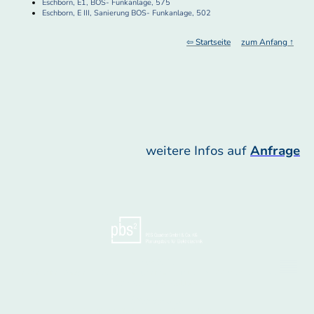
Eschborn, E1, BOS- Funkanlage, 575
Eschborn, E III, Sanierung BOS- Funkanlage, 502
⇦ Startseite
zum Anfang ↑
weitere Infos auf
Anfrage
Anschrift
In den zehn Morgen 2 - 55559 Bretzenheim - Tel. 0671 887656-00 Fax 0671
887656-19 E-Mail
hier
Öffnungszeiten
Mo-Do 08:00 Uhr bis 17:00 Uhr - Fr bis 15:00 Uhr