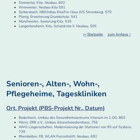
Simmertal, Kita, Neubau, 602
Winnweiler, Neubau Kita 591
Seibersbach, NB/Umbau Kita/Fw-Haus (VG Stromberg), 570
Planig, Erweiterung Grundschule, 541
Münchweiler, Sanierung Kita, 535
Langenlonsheim, Kita, Schatzkiste II, Neubau, 505
⇦ Startseite
zum Anfang ↑
Senioren-, Alten-, Wohn-,
Pflegeheime, Tageskliniken
Ort, Projekt (PBS-Projekt Nr., Datum)
Bodenheim, Umbau des Gesundheitszentrums Vitanum im 1.OG, 863
Mainz, DRK e.V., Umbau Aliceschwesternhaus, 756
AWO-Liegenschaften, Modernisierung der Stationen von 95 auf Systevo,
739
Rheinböllen, FB, WLAN Puricellistift, Neubau, 692