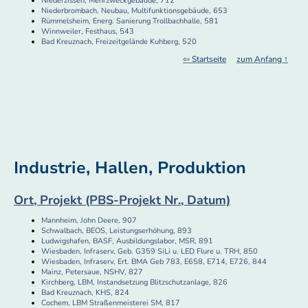
Niederzissen, Mehrzweckgebäude, 712
Niederbrombach, Neubau, Multifunktionsgebäude, 653
Rümmelsheim, Energ. Sanierung Trollbachhalle, 581
Winnweiler, Festhaus, 543
Bad Kreuznach, Freizeitgelände Kuhberg, 520
⇦ Startseite
zum Anfang ↑
Industrie, Hallen, Produktion
Ort, Projekt (PBS-Projekt Nr., Datum)
Mannheim, John Deere, 907
Schwalbach, BEOS, Leistungserhöhung, 893
Ludwigshafen, BASF, Ausbildungslabor, MSR, 891
Wiesbaden, Infraserv, Geb. G359 SiLi u. LED Flure u. TRH, 850
Wiesbaden, Infraserv, Ert. BMA Geb 783, E658, E714, E726, 844
Mainz, Petersaue, NSHV, 827
Kirchberg, LBM, Instandsetzung Blitzschutzanlage, 826
Bad Kreuznach, KHS, 824
Cochem, LBM Straßenmeisterei SM, 817