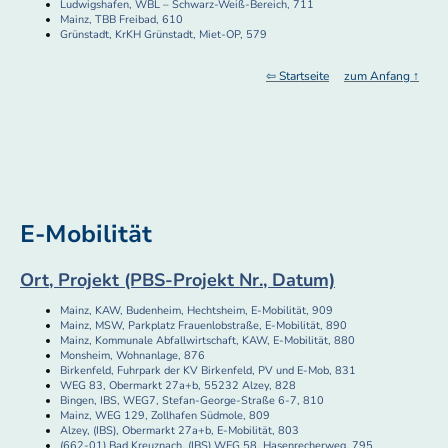
Ludwigshafen, WBL – Schwarz-Weiß-Bereich, 711
Mainz, TBB Freibad, 610
Grünstadt, KrKH Grünstadt, Miet-OP, 579
⇦ Startseite
zum Anfang ↑
E-Mobilität
Ort, Projekt (PBS-Projekt Nr., Datum)
Mainz, KAW, Budenheim, Hechtsheim, E-Mobilität, 909
Mainz, MSW, Parkplatz Frauenlobstraße, E-Mobilität, 890
Mainz, Kommunale Abfallwirtschaft, KAW, E-Mobilität, 880
Monsheim, Wohnanlage, 876
Birkenfeld, Fuhrpark der KV Birkenfeld, PV und E-Mob, 831
WEG 83, Obermarkt 27a+b, 55232 Alzey, 828
Bingen, IBS, WEG7, Stefan-George-Straße 6-7, 810
Mainz, WEG 129, Zollhafen Südmole, 809
Alzey, (IBS), Obermarkt 27a+b, E-Mobilität, 803
(662-01) Bad Kreuznach, (IBS) WEG 58, Hasenrecherweg, 795