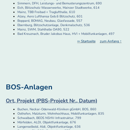
Simmern, DFH, Leistungs- und Bemusterungszentrum, 690
Eich, Blitzschutz Wasserwerke, Mainzer Stadtwerke, 614
Mainz, TBB Freibad + Traglufthalle, 610
Alzey, Aero Lufthansa Geb.6 Blitzschutz, 601
Boppard, BOMAG, Neubau, Glasfassade, 557
Ebernburg, Blitzschutzanlage, Denkmalschutz, 536
Mainz, SWM, Stahlhalle OA90, 522
Bad Kreuznach, Bruder Jakobus Haus, HVI + Mobilfunkanlagen, 497
⇦ Startseite
zum Anfang ↑
BOS-Anlagen
Ort, Projekt (PBS-Projekt Nr., Datum)
Buchen, Neckar-Odenwald-Kliniken gGmbH, BOS, 860
Osthofen, Malzturm, Wohnhochhaus, Mobilfunkanlagen, 835
Schwalbach, BEOS NSHV-Infrastruktur, 799
Mörfelden, ALDI, Objektfunkanlage, 676
Langenselbold, Aldi, Objektfunkanlage, 636