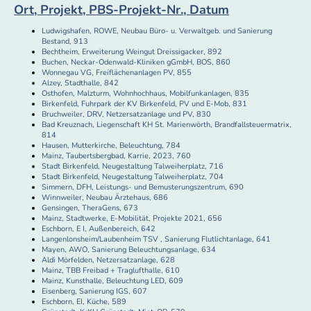
Ort, Projekt, PBS-Projekt-Nr., Datum
Ludwigshafen, ROWE, Neubau Büro- u. Verwaltgeb. und Sanierung
Bestand, 913
Bechtheim, Erweiterung Weingut Dreissigacker, 892
Buchen, Neckar-Odenwald-Kliniken gGmbH, BOS, 860
Wonnegau VG, Freiflächenanlagen PV, 855
Alzey, Stadthalle, 842
Osthofen, Malzturm, Wohnhochhaus, Mobilfunkanlagen, 835
Birkenfeld, Fuhrpark der KV Birkenfeld, PV und E-Mob, 831
Bruchweiler, DRV, Netzersatzanlage und PV, 830
Bad Kreuznach, Liegenschaft KH St. Marienwörth, Brandfallsteuermatrix,
814
Hausen, Mutterkirche, Beleuchtung, 784
Mainz, Taubertsbergbad, Karrie, 2023, 760
Stadt Birkenfeld, Neugestaltung Talweiherplatz, 716
Stadt Birkenfeld, Neugestaltung Talweiherplatz, 704
Simmern, DFH, Leistungs- und Bemusterungszentrum, 690
Winnweiler, Neubau Ärztehaus, 686
Gensingen, TheraGens, 673
Mainz, Stadtwerke, E-Mobilität, Projekte 2021, 656
Eschborn, E I, Außenbereich, 642
Langenlonsheim/Laubenheim TSV , Sanierung Flutlichtanlage, 641
Mayen, AWO, Sanierung Beleuchtungsanlage, 634
Aldi Mörfelden, Netzersatzanlage, 628
Mainz, TBB Freibad + Traglufthalle, 610
Mainz, Kunsthalle, Beleuchtung LED, 609
Eisenberg, Sanierung IGS, 607
Eschborn, EI, Küche, 589