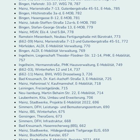
Bingen, Hafenstr. 33-37, WEG 78, 787
Mainz, Marienstraße 7-13, Gutenbergstraße 45-51, E-Mob., 785
Bingen, Hitchinstraße 3a-d, E-MOB, 782
Bingen, Hasengasse 8-12, E-MOB, 781
Mainz, Jakob-Steffen-Straße 12a+b, E-MOB, 780
Bingen, Stefan-George-Straße 13, E-MOB, 779
Mainz, MSW, Elis 4. Und 5.BA, 778
Ramstein Miesenbach, Neubau Fertigungshalle mit Bürotrakt, 773
(662-09) Mainz, Marienstraße 7-13 und Gutenbergstraße 45-51, 772
Mörfelden, ALDI, E-Mobilität Verwaltung, 770
Bingen, ALDI, E-Mobilität Verwaltung, 769
Ingelheim, Liegenschaft Theodor-Fliedner-Str. 12-14, PMK, E-Mobilität,
757
Ingelheim, Hermannstraße, PMK Hausverwaltung, E-Mobilität, 749
(662-03), Winterhafen 12 und 14, 737
(662-11) Mainz, BWL WEG Drosselweg 3, 726
Bad Kreuznach, Dr. Karl-Aschoff-Straße 3, E-Mobilität, 725
Mainz, Hafeninsel V, Kaufmannshof, E-Mobilität, 718
Leiningen, Freizeitgelände, 715
Neu-Isenburg, Martin Behaim Str. 22, E-Mobilität, 714
Laubenheim, Kita, Umbau und Erweiterung, 706
Mainz, Stadtwerke, Projekte E-Mobilität 2022, 696
Simmern, DFH, Leistungs- und Bemusterungszentrum, 690
Mainz, IBS, Winterhafen, 675
Gensingen, TheraGens, 673
Simmern, DFH, Infrastruktur, 668
Bad Kreuznach, Hasenrecherweg (IBS), 662
Mainz, Stadtwerke, Hildegardispark Tiefgarage ELIS, 659
Mainz, Bischöfliche Kanzlei, 657
Mainz, Stadtwerke, E-Mobilität, Projekte 2021, 656