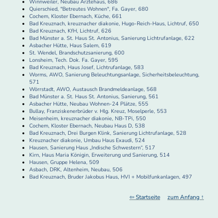
Winnweiler, Neubau Ärztehaus, 686
Quierschied, "Betreutes Wohnen", Fa. Gayer, 680
Cochem, Kloster Ebernach, Küche, 661
Bad Kreuznach, kreuznacher diakonie, Hugo-Reich-Haus, Lichtruf, 650
Bad Kreuznach, KfH, Lichtruf, 626
Bad Münster a. St. Haus St. Antonius, Sanierung Lichtrufanlage, 622
Asbacher Hütte, Haus Salem, 619
St. Wendel, Brandschutzsanierung, 600
Lonsheim, Tech. Dok. Fa. Gayer, 595
Bad Kreuznach, Haus Josef, Lichtrufanlage, 583
Worms, AWO, Sanierung Beleuchtungsanlage, Sicherheitsbeleuchtung,
571
Wörrstadt, AWO, Austausch Brandmeldeanlage, 568
Bad Münster a. St. Haus St. Antonius, Sanierung, 561
Asbacher Hütte, Neubau Wohnen-24 Plätze, 555
Bullay, Franziskenerbrüder v. Hlg. Kreuz, Moselperle, 553
Meisenheim, kreuznacher diakonie, NB-TPi, 550
Cochem, Kloster Ebernach, Neubau Haus D, 538
Bad Kreuznach, Drei Burgen Klink, Sanierung Lichtrufanlage, 528
Kreuznacher diakonie, Umbau Haus Exaudi, 524
Hausen, Sanierung Haus „Indische Schwestern“, 517
Kirn, Haus Maria Königin, Erweiterung und Sanierung, 514
Hausen, Gruppe Helena, 509
Asbach, DRK, Altenheim, Neubau, 506
Bad Kreuznach, Bruder Jakobus Haus, HVI + Mobilfunkanlagen, 497
⇦ Startseite
zum Anfang ↑